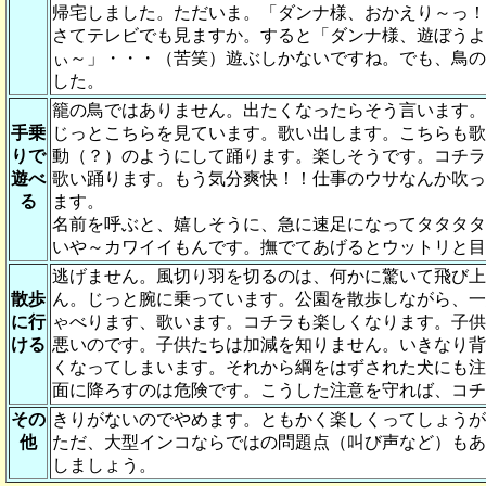
帰宅しました。ただいま。「ダンナ様、おかえり～っ
さてテレビでも見ますか。すると「ダンナ様、遊ぼう
ぃ～」・・・（苦笑）遊ぶしかないですね。でも、鳥
した。
籠の鳥ではありません。出たくなったらそう言います
手乗
じっとこちらを見ています。歌い出します。こちらも
りで
動（？）のようにして踊ります。楽しそうです。コチ
遊べ
歌い踊ります。もう気分爽快！！仕事のウサなんか吹
る
ます。
名前を呼ぶと、嬉しそうに、急に速足になってタタタ
いや～カワイイもんです。撫でてあげるとウットリと
逃げません。風切り羽を切るのは、何かに驚いて飛び
散歩
ん。じっと腕に乗っています。公園を散歩しながら、
に行
ゃべります、歌います。コチラも楽しくなります。子
ける
悪いのです。子供たちは加減を知りません。いきなり
くなってしまいます。それから綱をはずされた犬にも
面に降ろすのは危険です。こうした注意を守れば、コ
その
きりがないのでやめます。ともかく楽しくってしょう
他
ただ、大型インコならではの問題点（叫び声など）も
しましょう。