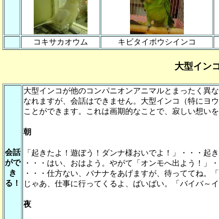
コキサカオウム
キビタイボウシインコ
大型イン
大型インコが他のコンパニオンアニマルとまったく異
なれますが、会話はできません。大型インコ（特にヨ
ことができます。これは画期的なことで、寂しい想い
朝
会話
「起きたよ！遊ぼう！ダンナ様おいでよ！」・・・起き
がで
・・・はい、おはよう。やがて「オンモへ出よう！」
き
・・・仕方ない、バナナをあげますが、待っててね。
る！
じゃあ、仕事に行ってくるよ、ばいばい。「バイバ～
夜