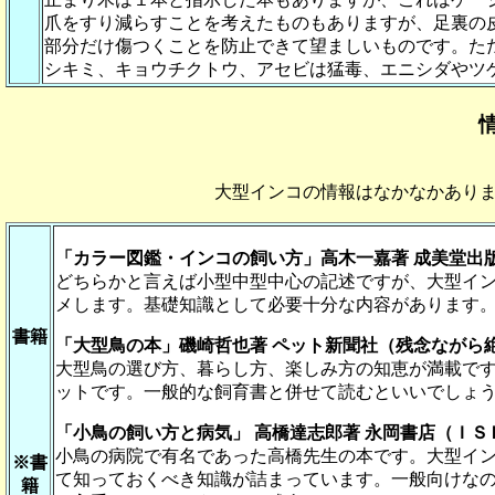
爪をすり減らすことを考えたものもありますが、足裏の
部分だけ傷つくことを防止できて望ましいものです。た
シキミ、キョウチクトウ、アセビは猛毒、エニシダやツ
大型インコの情報はなかなかあり
「カラー図鑑・インコの飼い方」高木一嘉著 成美堂出
どちらかと言えば小型中型中心の記述ですが、大型イ
メします。基礎知識として必要十分な内容があります
書籍
「大型鳥の本」磯崎哲也著 ペット新聞社（残念ながら
大型鳥の選び方、暮らし方、楽しみ方の知恵が満載で
ットです。一般的な飼育書と併せて読むといいでしょ
「小鳥の飼い方と病気」 高橋達志郎著 永岡書店（Ｉ
小鳥の病院で有名であった高橋先生の本です。大型イ
※書
て知っておくべき知識が詰まっています。一般向けな
籍