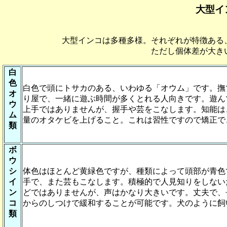
大型イ
大型インコは多種多様。それぞれが特徴ある
ただし個体差が大き
白
色
白色で頭にトサカのある、いわゆる「オウム」です。撫
オ
り屋で、一緒に遊ぶ時間が多くとれる人向きです。遊ん
ウ
上手ではありませんが、握手や芸をこなします。知能は
ム
量のオタケビを上げること。これは習性ですので矯正で
類
ボ
ウ
シ
体色はほとんど黄緑色ですが、種類によって頭部が青色
イ
手で、また芸もこなします。積極的で人見知りをしない
ン
どではありませんが、声はかなり大きいです。丈夫で、
コ
からのしつけで緩和することが可能です。犬のように飼
類