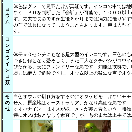
体色はグレーで尾羽だけが真紅です。インコの中では地
ヨ
なくＴＰＯを判断した「会話」が可能で、１０００以上
ウ
す。丈夫で長命ですが生後６か月までは病気に罹りやす
ム
の前では貝になってしまうこともあります。声は大型イ
す。
コ
ン
ゴ
体長９０センチにもなる超大型のインコです。三色のも
ウ
つきは何となく恐ろしく、また巨大なクチバシがコワイ
イ
びたがる、実にフレンドリーな鳥です。知能は抜群で、
ン
壊力は絶大で危険ですし、オウム以上の猛烈な声でオタ
コ
類
そ
白色オウムの馴れ方をするのにオタケビを上げないモモ
の
せん。原産地はオーストラリア。かなり高価な鳥です。
他
オオハナインコはオスが緑、メスが赤と青という、雌雄
特にオスはおとなしく素直ですが、ものまねは上手では