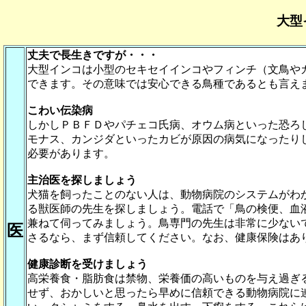
大型
丈夫で長生きですが・・・
大型インコは小型のセキセイインコやフィンチ（文鳥や
できます。その意味では安心できる鳥種であるとも言え
こわい伝染病
しかしＰＢＦＤやパチェコ氏病、オウム病といった恐ろ
モナス、カンジダといったカビが原因の病気になったり
必要があります。
主治医を探しましょう
犬猫を飼ったことのない人は、動物病院のシステムがわ
る獣医師の先生を探しましょう。電話で「鳥の検便、血
兼ねて伺ってみましょう。鳥専門の先生は非常に少ない
医
さるなら、まず信頼してください。なお、健康保険はあ
健康診断を受けましょう
高栄養食・脂肪食は禁物、栄養価の高いものを与え過ぎ
せず、おかしいと思ったら早めに信頼できる動物病院に