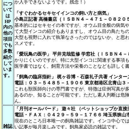
か入手できないようです。残念！）
につ
いて
「すぐわかるセキセイインコの飼い方と病気」
は
小島正記著 高橋書店（ＩＳＢＮ４－４７１－０８２０
HP
基本的にはセキセイの本ですが、オウム目全般の病気
内の
て大型インコの紹介もありますし、オウム目の鳥たち
他の
大型も視野に入れて執筆なさったのではないか、と思
項目
スメです。
でも
多数
「愛玩鳥の医学」 平井克哉監修 学窓社（ＩＳＢＮ４
紹介
かりにくいのですが、特に大型インコに関連する事項
して
医学書ではなく、飼育方法や栄養のことなども詳しく
いま
す。
「飼鳥の臨床指針」 梶ヶ谷博・石森礼子共著 インタ
電話：０３－５４８５－１９０６ 東京都港区北青山３
これも獣医師向けの専門書ですが、特徴は症例写真が
あるのか、知ることが可能です。ただし素人判断は危
ん。
「月刊オールバード」 遊々社 （ペットショップか直接
電話・ＦＡＸ：０４２９－５９－１７６６ 埼玉県狭山
現在のところ日本唯一の飼鳥雑誌です。インコ中心で
雑誌
い記事が毎月楽しみです。飼鳥家必読の雑誌です。