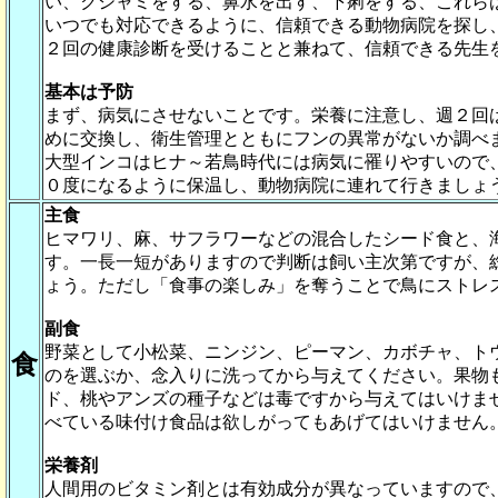
い、クシャミをする、鼻水を出す、下痢をする、これら
いつでも対応できるように、信頼できる動物病院を探し
２回の健康診断を受けることと兼ねて、信頼できる先生
基本は予防
まず、病気にさせないことです。栄養に注意し、週２回
めに交換し、衛生管理とともにフンの異常がないか調べ
大型インコはヒナ～若鳥時代には病気に罹りやすいので
０度になるように保温し、動物病院に連れて行きましょ
主食
ヒマワリ、麻、サフラワーなどの混合したシード食と、
す。一長一短がありますので判断は飼い主次第ですが、
ょう。ただし「食事の楽しみ」を奪うことで鳥にストレ
副食
野菜として小松菜、ニンジン、ピーマン、カボチャ、ト
食
のを選ぶか、念入りに洗ってから与えてください。果物
ド、桃やアンズの種子などは毒ですから与えてはいけま
べている味付け食品は欲しがってもあげてはいけません
栄養剤
人間用のビタミン剤とは有効成分が異なっていますので