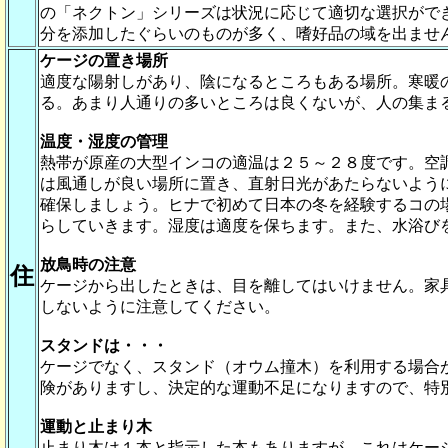
の「ネクトン」シリーズは状況に応じて適切な選択がで
分を添加したぐらいのものが多く、嗜好品の域を出ませ
ケージの置き場所
適度な陽射しがあり、陰になるところもある場所。寒暖
る。あまり人通りの多いところは良くないが、人の集ま
温度・湿度の管理
熱帯が原産の大型インコの適温は２５～２８度です。空
は風通しが良い場所に置き、直射日光があたらないよう
確保しましょう。ヒナで初めて日本の冬を経験するコの
らしていきます。湿度は適度を保ちます。また、水浴び
放鳥時の注意
住
ケージから出したときは、目を離してはいけません。家
しないように注意してください。
スタンドは・・・
ケージでなく、スタンド（オウム撞木）を利用する場合
険がありますし、決定的な運動不足になりますので、特
運動と止まり木
止まり木は１本と指示した本もありますが、これはケー