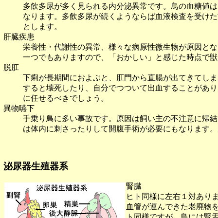
多飲多尿が多く見られる内分泌異常です。鳥の血糖値は
なります。多飲多尿が続くようならば血液検査を受けた
とします。
肝臓疾患
栄養性・代謝性の異常、様々な病原性微生物が原因とな
一つでもありますので、「おかしい」と感じた時点で獣
脱肛
下痢が長期間におよぶと、肛門から直腸が出てきてしま
すると壊死したり、自分でつついて出血することがあり
に任せるべきでしょう。
異物嚥下
手乗り鳥に多い事故です。原因は飼い主の不注意に帰結
は体内に刺さったりして開腹手術が必要にもなります。
泌尿器生殖器系
腎臓
ヒト同様に左右１対あり
血管が運んできた老廃物
ト同様ですが、鳥には腎