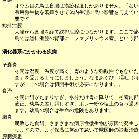
オウム目の鳥は盲腸は痕跡程度しかありません。「ない
有用微生物を繁殖させて体内生理に良い影響を与えてい
要です。
総排泄腔
大腸から直腸を経て総排泄腔につながります。ここで泌
鳥では総排泄腔の背部に「ファブリシウス嚢」という部
消化器系にかかわる疾病
そ嚢炎
そ嚢は湿度・温度が高く、胃のような強酸性でもないた
査」を受けるようにしましょう。なまあくび、嘔吐（特
すが、この場合は切開手術が必要になります。。
食滞
そ嚢に餌がたまりすぎ、水分だけ胃に降りて、そ嚢内部
適正、幼鳥の差し餌しすぎ、ボレー粉や塩土の食べ過ぎ
ます。幼鳥の場合は生命の危険もあります。
腸炎
腐敗した食餌、さまざまな病原性微生物が原因で発生し
りますので、まず保温に努めて急いで獣医師の診断治療
膵臓疾患