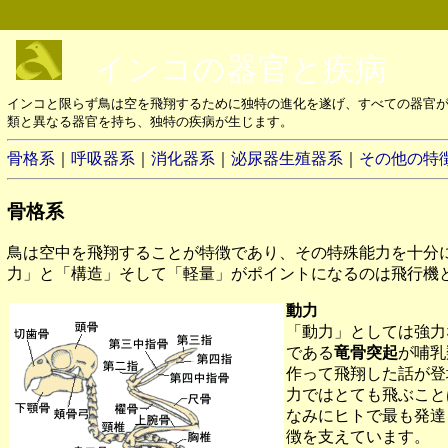
インコの器官と疾病
インコと限らず鳥は空を飛翔するために独特の進化を遂げ、すべての器官
類と異なる器官を持ち、独特の疾病が生じます。
骨格系
｜
呼吸器系
｜
消化器系
｜
泌尿器生殖器系
｜
その他の特
骨格系
鳥は空中を飛翔することが特徴であり、その特殊能力を十分
力」と「構造」そして「軽量」がポイントになるのは飛行機
動力
「動力」としては強力
である
竜骨突起
が哺乳
作って飛翔した話が登
力ではとても飛ぶこと
なみにヒトで最も発達
徴を支えています。