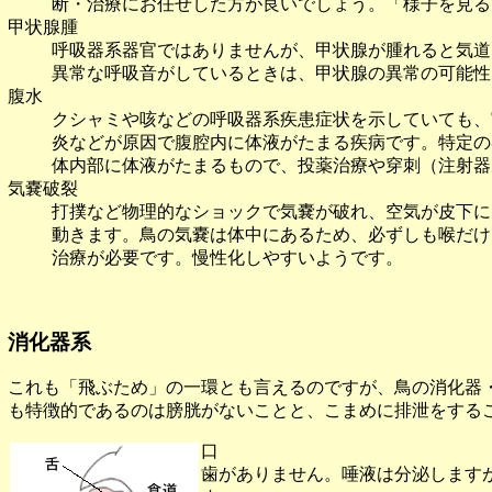
断・治療にお任せした方が良いでしょう。「様子を見る
甲状腺腫
呼吸器系器官ではありませんが、甲状腺が腫れると気道
異常な呼吸音がしているときは、甲状腺の異常の可能性
腹水
クシャミや咳などの呼吸器系疾患症状を示していても、
炎などが原因で腹腔内に体液がたまる疾病です。特定の
体内部に体液がたまるもので、投薬治療や穿刺（注射器
気嚢破裂
打撲など物理的なショックで気嚢が破れ、空気が皮下に
動きます。鳥の気嚢は体中にあるため、必ずしも喉だけ
治療が必要です。慢性化しやすいようです。
消化器系
これも「飛ぶため」の一環とも言えるのですが、鳥の消化器
も特徴的であるのは膀胱がないことと、こまめに排泄をする
口
歯がありません。唾液は分泌します