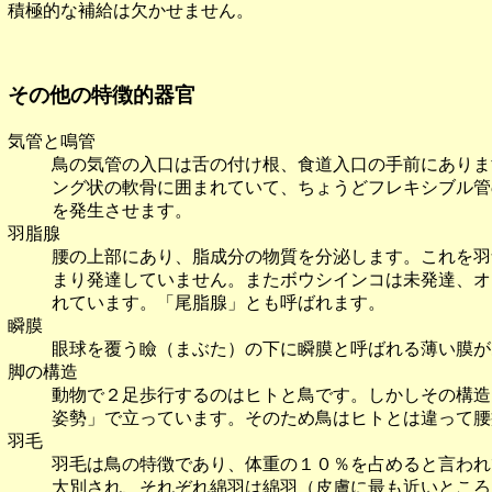
積極的な補給は欠かせません。
その他の特徴的器官
気管と鳴管
鳥の気管の入口は舌の付け根、食道入口の手前にありま
ング状の軟骨に囲まれていて、ちょうどフレキシブル管
を発生させます。
羽脂腺
腰の上部にあり、脂成分の物質を分泌します。これを羽
まり発達していません。またボウシインコは未発達、オ
れています。「尾脂腺」とも呼ばれます。
瞬膜
眼球を覆う瞼（まぶた）の下に瞬膜と呼ばれる薄い膜が
脚の構造
動物で２足歩行するのはヒトと鳥です。しかしその構造
姿勢」で立っています。そのため鳥はヒトとは違って腰
羽毛
羽毛は鳥の特徴であり、体重の１０％を占めると言われ
大別され、それぞれ綿羽は綿羽（皮膚に最も近いところ