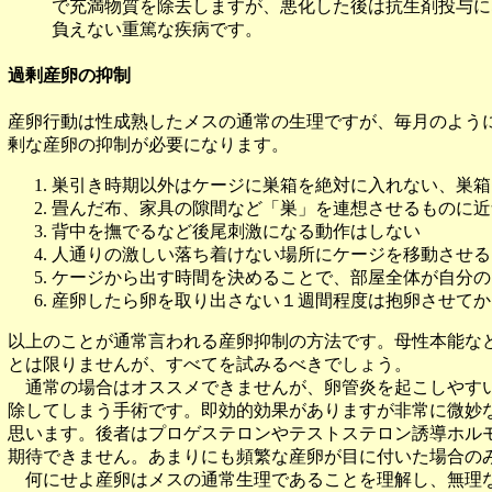
で充満物質を除去しますが、悪化した後は抗生剤投与に
負えない重篤な疾病です。
過剰産卵の抑制
産卵行動は性成熟したメスの通常の生理ですが、毎月のよう
剰な産卵の抑制が必要になります。
巣引き時期以外はケージに巣箱を絶対に入れない、巣箱
畳んだ布、家具の隙間など「巣」を連想させるものに近
背中を撫でるなど後尾刺激になる動作はしない
人通りの激しい落ち着けない場所にケージを移動させる
ケージから出す時間を決めることで、部屋全体が自分の
産卵したら卵を取り出さない１週間程度は抱卵させてか
以上のことが通常言われる産卵抑制の方法です。母性本能な
とは限りませんが、すべてを試みるべきでしょう。
通常の場合はオススメできませんが、卵管炎を起こしやすい
除してしまう手術です。即効的効果がありますが非常に微妙
思います。後者はプロゲステロンやテストステロン誘導ホル
期待できません。あまりにも頻繁な産卵が目に付いた場合の
何にせよ産卵はメスの通常生理であることを理解し、無理な