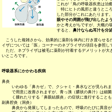
これが「鳥の呼吸器疾患は治
特にヒトの風邪と違うところ
した部分がこれにあたります
眼やその周囲が飛び出したよ
かと考えがちですが、大概の
すると、
鼻汁ならぬ耳汁を分
こうした複雑さから、効果的に薬剤を体内に行き渡らせるた
イザについては「医」コーナーのネブライザの項目を参照し
ただ、ネブライザは被毛に薬剤が付着するデメリットが大き
いところです。
呼吸器系にかかわる疾病
鼻炎
いわゆる「鼻カゼ」で、クシャミ・鼻水などが見られま
で用意に改善されますが、青っ洟（膿状の鼻汁）は細菌
く腫れたりする「鼻眼結膜炎」の症状に進行することも
副鼻腔炎（洞炎）
鼻炎から発展してしまったもので、呼吸のたびに異音が