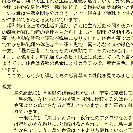
はるか昔、海中で生まれた生命は進化を遂げ、いくつかの集
や爬虫類的な身体構造・機能を経て、２種類の高等動物へと
この２種は生活空間を分け合うことで、現在まで地球上で共
が生まれてきたと考えられています。
哺乳類は陸上での生活を選び、さらに主な活動時間を夜の時
の感覚器官に独特の発達をもたらしました。闇夜で活動する
夜でも有効な嗅覚と聴覚が鋭敏になりました。体色も夜では
ですから哺乳類の体色は白～茶～黒で、真っ赤なイヌや緑色
一方、「昼の王者」となったのが鳥類です。そのために何よ
す。また色覚も、哺乳類であるヒト以上に発達していると言
ようです。体色は各種の色素によりカラフルで、赤青黄色、
います。
ここで、もう少し詳しく鳥の感覚器官の性能を見てみまし
視覚
鳥の網膜には５種類の視覚細胞があり、非常に発達して
鳥の視力をヒトの視力検査と同列に比較するのは難し
禽類は２５倍にもなると言われています。また高速で移
れています。
一般に鳥は「鳥目」とされ、夜行性のフクロウなどを
は星座の光を頼りに飛び続けるとされますから、鳥＝鳥
だからでしょう。鳥の色覚はヒトよりも優れていると言