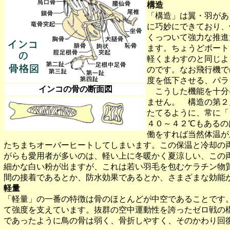
構造
「構造」は翼・羽があ
に巧妙にできており、
くっついて強力な推進
ます。ちょうどボート
軽くまわすのと同じよ
のです。なお飛行機で
度を低下させる、パラ
インコの骨の断面図
こうした機能を十分
ません。 構造の第２
たてるように、常に「
４０～４２℃もあるの
働をすれば当然体温が
たちまちオーバーヒートしてしまいます。この保温と冷却の
がらも愛用者が多いのは、軽い上に冬暖かく夏涼しい、この
細かな白い粉が出ますが、これは若い羽毛を包むケラチン物
間の接着であるとか、防水効果であるとか、さまざまな効能
軽量
「軽量」の一番の特徴は骨のほとんどが中空であることです
て強度を支えています。抜群の空中運動性を誇ったゼロ戦の
であったように鳥の骨は弱く、骨折しやすく、そのかわり回