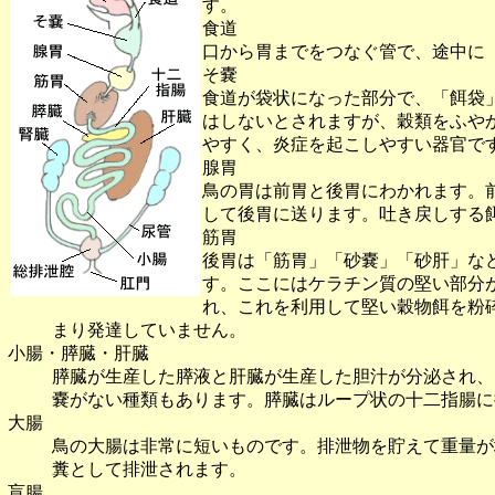
す。
食道
口から胃までをつなぐ管で、途中に
そ嚢
食道が袋状になった部分で、「餌袋
はしないとされますが、穀類をふや
やすく、炎症を起こしやすい器官で
腺胃
鳥の胃は前胃と後胃にわかれます。
して後胃に送ります。吐き戻しする
筋胃
後胃は「筋胃」「砂嚢」「砂肝」な
す。ここにはケラチン質の堅い部分
れ、これを利用して堅い穀物餌を粉
まり発達していません。
小腸・膵臓・肝臓
膵臓が生産した膵液と肝臓が生産した胆汁が分泌され、
嚢がない種類もあります。膵臓はループ状の十二指腸に
大腸
鳥の大腸は非常に短いものです。排泄物を貯えて重量が
糞として排泄されます。
盲腸