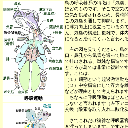
鳥の呼吸器系の特徴は「気嚢
ほどのものです。そこで空気
空気が供給されるため、長時
この気嚢を通して排熱します
に浮力向上に役立っているの
ん。気嚢の構造は複雑で、体
になると治りにくいと言われ
左の図を見てください。鳥の
口・鼻孔から気管を通って肺
て排出される、単純な構造で
ところが鳥では非常に複雑で
す。これは、
（１）飛翔という超過激運動
（２）中空構造にして浮力を
などが理由として考えられま
ちなみに呼吸運動はほとんど
呼吸運動
しないと言われます（左下ア
交換（酸素を取り入れ二酸化
さてこれだけ複雑な呼吸器官
き渡ってしまいます。ですか