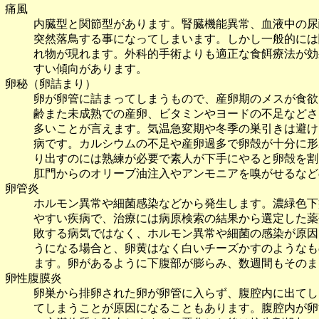
痛風
内臓型と関節型があります。腎臓機能異常、血液中の尿
突然落鳥する事になってしまいます。しかし一般的には
れ物が現れます。外科的手術よりも適正な食餌療法が効
すい傾向があります。
卵秘（卵詰まり）
卵が卵管に詰まってしまうもので、産卵期のメスが食欲
齢また未成熟での産卵、ビタミンやヨードの不足などさ
多いことが言えます。気温急変期や冬季の巣引きは避け
病です。カルシウムの不足や産卵過多で卵殻が十分に形
り出すのには熟練が必要で素人が下手にやると卵殻を割
肛門からのオリーブ油注入やアンモニアを嗅がせるなど
卵管炎
ホルモン異常や細菌感染などから発生します。濃緑色下
やすい疾病で、治療には病原検索の結果から選定した薬
敗する病気ではなく、ホルモン異常や細菌の感染が原因
うになる場合と、卵黄はなく白いチーズかすのようなも
ます。卵があるように下腹部が膨らみ、数週間もそのま
卵性腹膜炎
卵巣から排卵された卵が卵管に入らず、腹腔内に出てし
てしまうことが原因になることもあります。腹腔内が卵