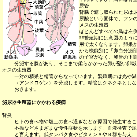
尿管
腎臓で濾し取られた尿は
尿酸という固体で、フン
メスの生殖器
ほとんどすべての鳥は左
非繁殖期には意図のよう
用で太くなります。卵巣
から機能別に「卵白分泌
の子宮がなく、卵管の下
分泌する腺があり、そこまで柔らかかった卵が堅い卵殻
オスの生殖器
一対の精巣と精管からなっています。繁殖期には光や温
（アンドロゲン）を分泌します。精管はクネクネとしな
おきます。
泌尿器生殖器にかかわる疾病
腎炎
ヒトの食べ物や塩土の食べ過ぎなどが原因で発生するこ
不振などさまざまな慢性症状を示します。血液検査で尿
と言えます。低タンパク食やビタミンＡやＢ群を与え、