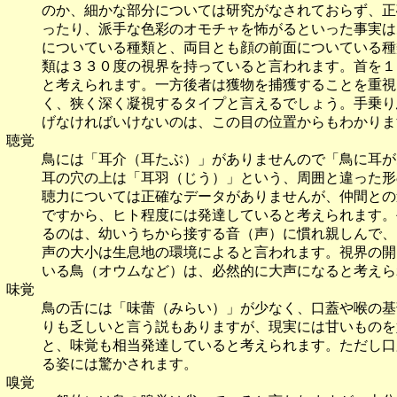
のか、細かな部分については研究がなされておらず、正
ったり、派手な色彩のオモチャを怖がるといった事実
についている種類と、両目とも顔の前面についている種
類は３３０度の視界を持っていると言われます。首を１
と考えられます。一方後者は獲物を捕獲することを重視
く、狭く深く凝視するタイプと言えるでしょう。手乗り
げなければいけないのは、この目の位置からもわかりま
聴覚
鳥には「耳介（耳たぶ）」がありませんので「鳥に耳が
耳の穴の上は「耳羽（じう）」という、周囲と違った形
聴力については正確なデータがありませんが、仲間との
ですから、ヒト程度には発達していると考えられます。
るのは、幼いうちから接する音（声）に慣れ親しんで、
声の大小は生息地の環境によると言われます。視界の開
いる鳥（オウムなど）は、必然的に大声になると考えら
味覚
鳥の舌には「味蕾（みらい）」が少なく、口蓋や喉の基
りも乏しいと言う説もありますが、現実には甘いものを
と、味覚も相当発達していると考えられます。ただし口
る姿には驚かされます。
嗅覚