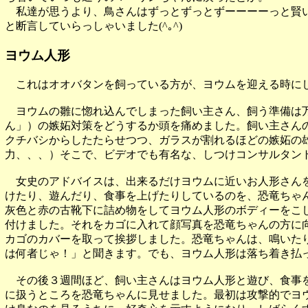
私達が思うより、鳥さんはずっとずっとずーーーーっと賢い
と断言していらっしゃいました(^｡^)
ヨウム人形
これはオオバタンを飼っている方が、ヨウムを迎える時に
ヨウムの雛に惚れ込んでしまった飼い主さん、飼う準備は万
ん」）の嫉妬対策をどうするか頭を痛めました。飼い主さん
クチバシからしたたらせつつ、ガラスが割れるほどの嫉妬の
力、、、）そこで、ビデオでも有名な、しつけコンサルタン
女史のアドバイスは、出来るだけヨウムに近いお人形さんを
けたり、遊んだり、食事を上げたりしているのを、恐竜ちゃ
灰色と赤の古靴下に詰め物をしてヨウム人形のボディーをこ
付けました。それをカゴに入れて顔写真を恐竜ちゃんの方に
カゴのカバーを取って挨拶しました。恐竜ちゃんは、鳴いた
は何者じゃ！」と聞きます。でも、ヨウム人形は落ち着き払
その後３週間ほど、飼い主さんはヨウム人形と遊び、食事を
に扱うところを恐竜ちゃんに見せました。最初は攻撃的でヨ