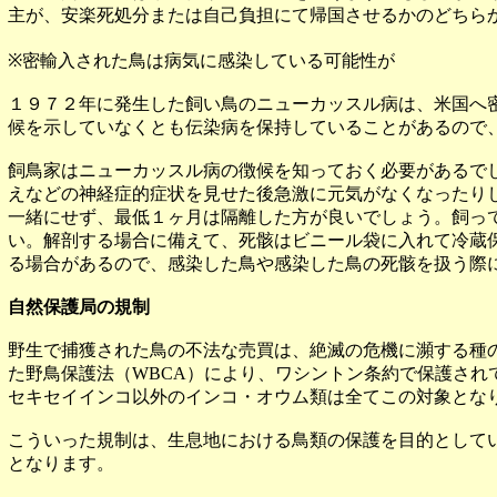
主が、安楽死処分または自己負担にて帰国させるかのどちら
※密輸入された鳥は病気に感染している可能性が
１９７２年に発生した飼い鳥のニューカッスル病は、米国へ
候を示していなくとも伝染病を保持していることがあるので
飼鳥家はニューカッスル病の徴候を知っておく必要があるで
えなどの神経症的症状を見せた後急激に元気がなくなったり
一緒にせず、最低１ヶ月は隔離した方が良いでしょう。飼っ
い。解剖する場合に備えて、死骸はビニール袋に入れて冷蔵
る場合があるので、感染した鳥や感染した鳥の死骸を扱う際
自然保護局の規制
野生で捕獲された鳥の不法な売買は、絶滅の危機に瀕する種
た野鳥保護法（WBCA）により、ワシントン条約で保護さ
セキセイインコ以外のインコ・オウム類は全てこの対象とな
こういった規制は、生息地における鳥類の保護を目的として
となります。