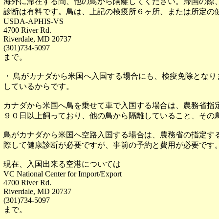
海外に滞在する間、他の鳥から隔離してください。帰国の際
診断は有料です。鳥は、上記の検疫所６ヶ所、または所定の
USDA-APHIS-VS
4700 River Rd.
Riverdale, MD 20737
(301)734-5097
まで。
・ 鳥がカナダから米国へ入国する場合にも、検疫免除とな
しているからです。
カナダから米国へ鳥を乗せて車で入国する場合は、農務省指
９０日以上飼っており、他の鳥から隔離していること、その
鳥がカナダから米国へ空路入国する場合は、農務省の指定す
際して健康診断が必要ですが、事前の予約と費用が必要です
現在、入国出来る空港については
VC National Center for Import/Export
4700 River Rd.
Riverdale, MD 20737
(301)734-5097
まで。