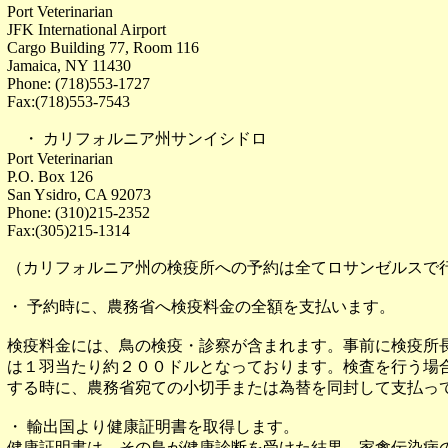
Port Veterinarian
JFK International Airport
Cargo Building 77, Room 116
Jamaica, NY 11430
Phone: (718)553-1727
Fax:(718)553-7543
・ カリフォルニア州サンイシドロ
Port Veterinarian
P.O. Box 126
San Ysidro, CA 92073
Phone: (310)215-2352
Fax:(305)215-1314
（カリフォルニア州の検疫所への予約は全てロサンゼルスで
・ 予約時に、農務省へ検疫料金の全額を支払います。
検疫料金には、鳥の検疫・診察が含まれます。事前に検疫所
は１羽当たり約２００ドルとなっております。検査を行う場
する時に、農務省宛ての小切手または為替を同封して支払っ
・ 輸出国より健康証明書を取得します。
健康証明書は、その鳥が健康診断を受けた結果、家禽伝染病