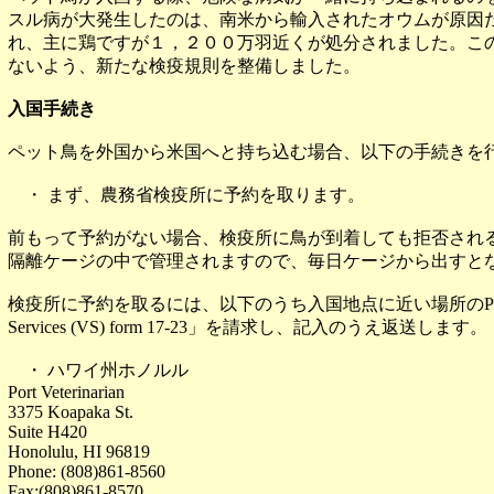
スル病が大発生したのは、南米から輸入されたオウムが原因
れ、主に鶏ですが１，２００万羽近くが処分されました。こ
ないよう、新たな検疫規則を整備しました。
入国手続き
ペット鳥を外国から米国へと持ち込む場合、以下の手続きを
・ まず、農務省検疫所に予約を取ります。
前もって予約がない場合、検疫所に鳥が到着しても拒否され
隔離ケージの中で管理されますので、毎日ケージから出すと
検疫所に予約を取るには、以下のうち入国地点に近い場所のPort Vet
Services (VS) form 17-23」を請求し、記入のうえ返送します。
・ ハワイ州ホノルル
Port Veterinarian
3375 Koapaka St.
Suite H420
Honolulu, HI 96819
Phone: (808)861-8560
Fax:(808)861-8570