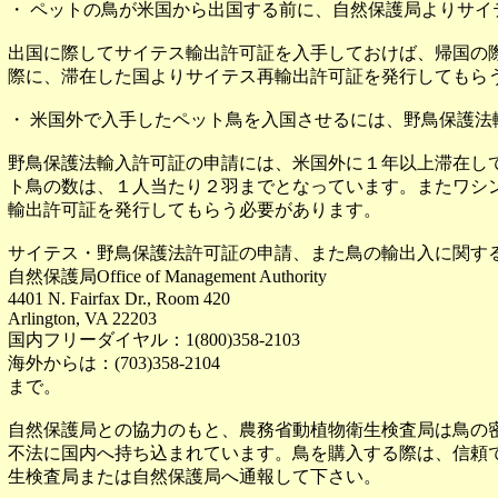
・ ペットの鳥が米国から出国する前に、自然保護局よりサイ
出国に際してサイテス輸出許可証を入手しておけば、帰国の
際に、滞在した国よりサイテス再輸出許可証を発行してもら
・ 米国外で入手したペット鳥を入国させるには、野鳥保護法
野鳥保護法輸入許可証の申請には、米国外に１年以上滞在し
ト鳥の数は、１人当たり２羽までとなっています。またワシ
輸出許可証を発行してもらう必要があります。
サイテス・野鳥保護法許可証の申請、また鳥の輸出入に関す
自然保護局Office of Management Authority
4401 N. Fairfax Dr., Room 420
Arlington, VA 22203
国内フリーダイヤル：1(800)358-2103
海外からは：(703)358-2104
まで。
自然保護局との協力のもと、農務省動植物衛生検査局は鳥の
不法に国内へ持ち込まれています。鳥を購入する際は、信頼
生検査局または自然保護局へ通報して下さい。