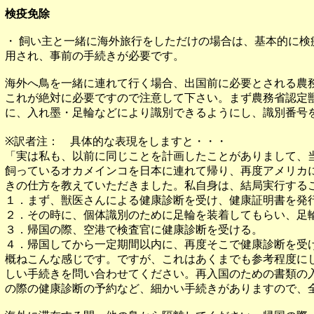
検疫免除
・ 飼い主と一緒に海外旅行をしただけの場合は、基本的に
用され、事前の手続きが必要です。
海外へ鳥を一緒に連れて行く場合、出国前に必要とされる農
これが絶対に必要ですので注意して下さい。まず農務省認定
に、入れ墨・足輪などにより識別できるようにし、識別番号
※訳者注： 具体的な表現をしますと・・・
「実は私も、以前に同じことを計画したことがありまして、
飼っているオカメインコを日本に連れて帰り、再度アメリカ
きの仕方を教えていただきました。私自身は、結局実行する
１．まず、獣医さんによる健康診断を受け、健康証明書を発
２．その時に、個体識別のために足輪を装着してもらい、足
３．帰国の際、空港で検査官に健康診断を受ける。
４．帰国してから一定期間以内に、再度そこで健康診断を受
概ねこんな感じです。ですが、これはあくまでも参考程度に
しい手続きを問い合わせてください。再入国のための書類の
の際の健康診断の予約など、細かい手続きがありますので、