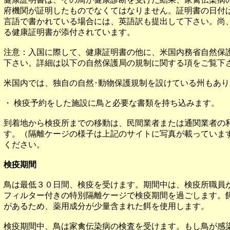
府機関が証明したものでなくてはなりません。証明書の日付
言語で書かれている場合には、英語訳も提出して下さい。尚、申し込み書類「V
る健康証明書が添付されています。
注意：入国に際して、健康証明書の他に、米国内務省自然保
下さい。詳細は以下の自然保護局の規制に関する項をご覧下
米国内では、独自の自然･動物保護規制を設けている州もあ
・ 検疫予約をした施設に鳥と必要な書類を持ち込みます。
到着地から検疫所までの移動は、民間業者または通関業者の
す。（隔離ケージの様子は上記のサイトに写真が載っていま
ください。
検疫期間
鳥は最低３０日間、検疫を受けます。期間中は、検疫所職員
フィルター付きの特別隔離ケージで検疫期間を過ごします。
があるため、薬用成分が少量含まれた餌を使用します。
検疫期間中、鳥は家禽伝染病の検査を受けます。もし鳥が感