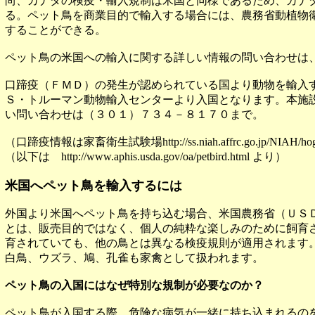
尚、カナダの検疫・輸入規制は米国と同様であるため、カナ
る。ペット鳥を商業目的で輸入する場合には、農務省動植物
することができる。
ペット鳥の米国への輸入に関する詳しい情報の問い合わせは
口蹄疫（ＦＭＤ）の発生が認められている国より動物を輸入
Ｓ・トルーマン動物輸入センターより入国となります。本施
い問い合わせは（３０１）７３４－８１７０まで。
（口蹄疫情報は家畜衛生試験場http://ss.niah.affrc.go.jp/NIAH/hoge
（以下は http://www.aphis.usda.gov/oa/petbird.html より）
米国へペット鳥を輸入するには
外国より米国へペット鳥を持ち込む場合、米国農務省（ＵＳ
とは、販売目的ではなく、個人の純粋な楽しみのために飼育
育されていても、他の鳥とは異なる検疫規則が適用されます
白鳥、ウズラ、鳩、孔雀も家禽として扱われます。
ペット鳥の入国にはなぜ特別な規制が必要なのか？
ペット鳥が入国する際、危険な病気が一緒に持ち込まれるの