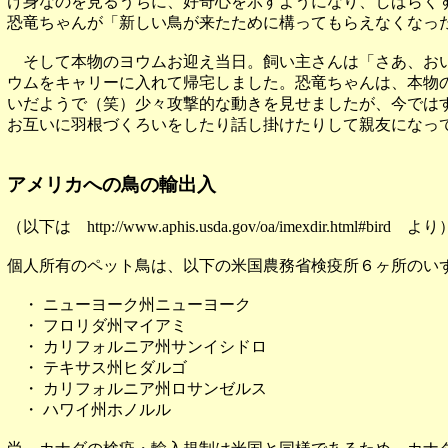
け身なのを見るうちに、好奇心を示すようになり、しばらく
恐竜ちゃんが「新しい鳥が来たために構ってもらえなくなっ
そして本物のヨウムお迎え当日。飼い主さんは「さあ、おい
ウムをキャリーに入れて帰宅しました。恐竜ちゃんは、本物
いだようで（笑）少々攻撃的な動きを見せましたが、今では
お互いに羽根づくろいをしたり話し掛けたりして親友になっ
アメリカへの鳥の輸出入
（以下は http://www.aphis.usda.gov/oa/imexdir.html#bird より
個人所有のペット鳥は、以下の米国農務省検疫所６ヶ所のい
・ ニューヨーク州ニューヨーク
・ フロリダ州マイアミ
・ カリフォルニア州サンイシドロ
・ テキサス州ヒダルゴ
・ カリフォルニア州ロサンゼルス
・ ハワイ州ホノルル