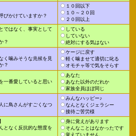
１０回以下
１０～２０回
呼びかけていますか？
２０回以上
とではなく、事実として
している
していない
か？
絶対にする気はない
ケージに戻す
なく噛みそうな兆候を見
軽く噛ませて適切に叱る
か？
オモチャ等で気をそらす
あなた
を一番愛していると思い
あなた以外のだれか
家族全員ほぼ同じ
みんなハッピー♪
人に鳥さんがすごくなつ
なんとなくジェラシー
接待ご苦労様
】
身に覚えがあります
んとなく反抗的な態度を
そんなことはなかったです
覚えていません