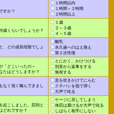
１時間以内
１時間～２時間
ですか？
２時間以上
１歳
２～３歳
何歳くらいでしょうか？
４～５歳
離乳
と、どの成長段階でしょ
永久歯へのはえ換え
第２次性徴
とにかく、かけつける
が「どこいったの～
別室から返事をする
なたはどうしますか？
無視する
息を吹きかけてにらむ
もなく強く噛んできまし
クチバシを指で弾く
大声で叱る
ケージに戻してしまう
を起こしました。罰則と
体罰は避けるが大声で叱る
はどれですか？
しばらく相手にしない