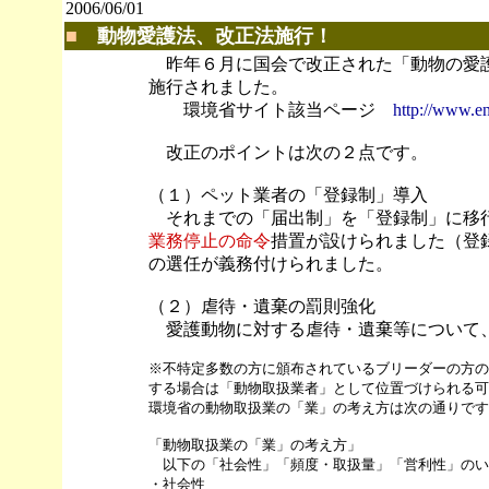
2006/06/01
■
動物愛護法、改正法施行！
昨年６月に国会で改正された「動物の愛護及
施行されました。
環境省サイト該当ページ
http://www.en
改正のポイントは次の２点です。
（１）ペット業者の「登録制」導入
それまでの「届出制」を「登録制」に移
業務停止の命令
措置が設けられました（登
の選任が義務付けられました。
（２）虐待・遺棄の罰則強化
愛護動物に対する虐待・遺棄等について、
※不特定多数の方に頒布されているブリーダーの方の
する場合は「動物取扱業者」として位置づけられる可
環境省の動物取扱業の「業」の考え方は次の通りです
「動物取扱業の「業」の考え方」
以下の「社会性」「頻度・取扱量」「営利性」のい
・社会性