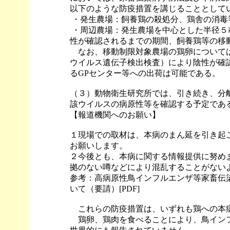
以下のような防疫措置を講じることとして
・発生農場：飼養鶏の殺処分、鶏舎の消毒
・周辺農場：発生農場を中心とした半径５
性が確認されるまでの期間、飼養鶏等の移
なお、移動制限対象農場の鶏卵については
ウイルス遺伝子検出検査）により陰性が確
るGPセンター等への出荷は可能である。
（３）動物衛生研究所では、引き続き、分
該ウイルスの病原性等を確認する予定であ
【報道機関へのお願い】
１現場での取材は、本病のまん延を引き起
お願いします。
２今後とも、本病に関する情報提供に努め
拠のない噂などにより混乱することがない
参考：高病原性鳥インフルエンザ等家畜伝
いて（要請）[PDF]
これらの防疫措置は、いずれも鶏への本
鶏卵、鶏肉を食べることにより、鳥インフ