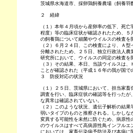
茨城県水海道市、採卵鶏飼養農場（飼養羽
２ 経緯
（１）本年４月頃から産卵率の低下、死亡羽
程度）等の臨床症状が確認されたため、５
の飼養鶏について細菌やウイルスの検査を
（２）６月２４日、この検査により、Ａ型
分離されたため、２５日、独立行政法人農
研究所において、ウイルスの同定の検査を
（３）その結果、本日、当該ウイルスは、
ことが確認された（平成１６年の我が国で
３ 防疫対応の状況
（１）２５日、茨城県において、担当家畜
調査を行い、臨床症状の確認等を行ったが
な異常は確認されていない。
（２）このような状況、遺伝子解析の結果
弱いタイプのものと推察される。しかしな
変異する可能性を未然に防ぐため、病原性
のウイルスはすべて高病原性鳥インフルエ
においては、家畜伝染病予防法及び本病に