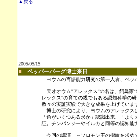
▲戻る
2005/05/15
■
ペッパーバーグ博士来日
ヨウムの言語能力研究の第一人者、ペッ
天才オウム”アレックス”の名は、飼鳥家
レックス”の育ての親でもある認知科学の
数々の実証実験で大きな成果を上げていま
博士の研究により、ヨウムのアレックスは5
「角がいくつある形か」認識出来、「より大
証。チンパンジーやイルカと同等の認知能
今回の講演「～ソロモン王の指輪を求めて