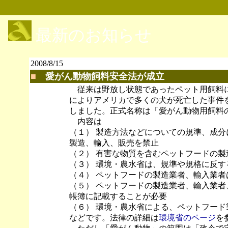
最新のお知らせ
2008/8/15
■
愛がん動物飼料安全法が成立
従来は野放し状態であったペット用飼料に
によりアメリカで多くの犬が死亡した事件を
しました。正式名称は「愛がん動物用飼料
内容は
（１） 製造方法などについての規準、成
製造、輸入、販売を禁止
（２） 有害な物質を含むペットフードの製
（３） 環境・農水省は、規準や規格に反
（４） ペットフードの製造業者、輸入業
（５） ペットフードの製造業者、輸入業
帳簿に記載することが必要
（６） 環境・農水省による、ペットフー
などです。法律の詳細は
環境省のページ
を