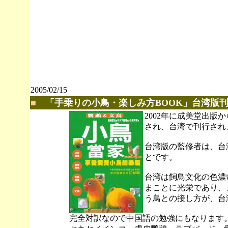
2005/02/15
■
「手乗りの小鳥・楽しみ方BOOK」台湾版
2002年に成美堂出版
され、台湾で刊行され
台湾版の監修者は、台
とです。
台湾は飼鳥文化の色濃
まことに光栄であり、
う鳥との接し方が、台
完全対訳なので中国語の勉強にもなります