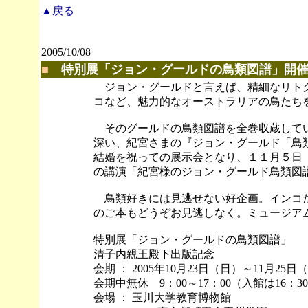
▲戻る
2005/10/08
■
特別展「ジョン・グールドの鳥類図譜」開
ジョン・グールドと言えば、精細なリトグ
コなど、魅力的なオーストラリアの鳥たち
そのグールドの鳥類図譜を全巻収蔵してい
深い、紀宮さまの『ジョン・グールド「鳥
結婚を祝っての展示会となり、１１月５日
の講演「紀宮様のジョン・グールド鳥類図
鳥類好きには見逃せない好企画。インコた
のご本もどうぞお見逃しなく。ミュージア
特別展「ジョン・グールドの鳥類図譜」
清子内親王殿下出版記念
会期 ： 2005年10月23日（日）～11月25日
会期中無休 9：00～17：00（入館は16：3
会場 ： 玉川大学教育博物館