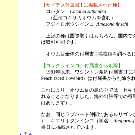
【サイテス付属書 I に掲載された種】
コバタン
Cacatua sulphurea
（亜種コキサカオウムを含む）
フジイロボウシインコ
Amazona finschi
上記の種は国際取引はもちろん、国内での
ば取引可能です。
オウム目全体の付属書 I 掲載種を調べる
【コザクラインコ、付属書から削除】
1981年以来、ワシントン条約付属書 II
Peach-faced Lovebird）は付属書から削
これにより、オウム目の鳥の中では、セキ
れることになりました。海外出張等での移
はあります）。
なお、同じラブバード仲間であるルリゴシ
）、キエリボタンインコ（学名：
Agapornis
書 II に掲載されています。
▲戻る