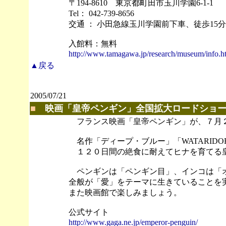
〒194-8610 東京都町田市玉川学園6-1-1
Tel： 042-739-8656
交通 ： 小田急線玉川学園前下車、徒歩15分
入館料：無料
http://www.tamagawa.jp/research/museum/info.h
▲戻る
2005/07/21
■
映画「皇帝ペンギン」全国拡大ロードショ
フランス映画「皇帝ペンギン」が、７月２
名作「ディープ・ブルー」「WATARID
１２０日間の絶食に耐えてヒナを育てる
ペンギンは「ペンギン目」、インコは「オ
全般が「愛」をテーマに生きていることを
また映画館で楽しみましょう。
公式サイト
http://www.gaga.ne.jp/emperor-penguin/