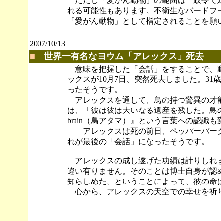
ただし「愛がん動物」の範囲は「政令で定
れる可能性もあります。不衛生なバードフ
「愛がん動物」として指定されることを願
2007/10/13
■
世界一有名なヨウム「アレックス」死去
意味を把握した「会話」をすることで、動
ックスが10月7日、突然死去しました。3
ったそうです。
アレックスを通して、鳥の持つ驚異の才能
は、「彼は彼は大いなる遺産を残した。鳥の
brain（鳥アタマ）』という言葉への認識
アレックスは死の前日、ペッパーバーグ
れが最後の「会話」になったそうです。
アレックスの成し遂げた功績は計りしれま
違い有りません。そのことは博士自身が認
知らしめた、ということによって、彼の命
心から、アレックスの天空での幸せを祈
合