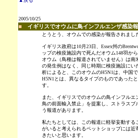
▲戻る
2005/10/25
■
イギリスでオウムに鳥インフルエンザ感染
とうとう、オウムでの感染が報告されまし
イギリス政府は10月23日、Essex州のBrentwo
ップの検疫施設内で死んだオウム148羽か
オウム（鳥種は報道されていません）は南
の発生例はなく、同じ時期に検疫施設にい
析によると、このオウムのH5N1は、中国
H5N1とは、異なるタイプのものであった
す。
また、イギリスでのオウムの鳥インフルエ
鳥の前面輸入禁止」を提案し、ストラスブ
う報道があります。
私たちとしては、この報道に軽挙妄動する
がいると考えられるペットショップには近
きたいと思います。