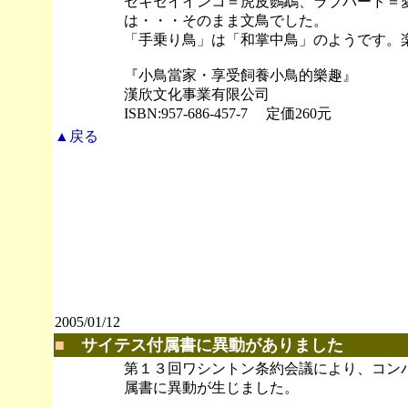
セキセイインコ＝虎皮鸚鵡、ラブバード＝
は・・・そのまま文鳥でした。
「手乗り鳥」は「和掌中鳥」のようです。
『小鳥當家・享受飼養小鳥的樂趣』
漢欣文化事業有限公司
ISBN:957-686-457-7 定価260元
▲戻る
2005/01/12
■
サイテス付属書に異動がありました
第１３回ワシントン条約会議により、コンパ
属書に異動が生じました。