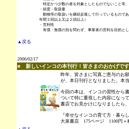
特定かつ少数の者を対象としたものでないこと等、
・頻度・取扱量
動物等の取扱いを継続反復して行っているものであ
年間２回以上又は２頭以上）
・営利性
有償・無償の別を問わず、事業者の営利を目的とし
▲戻る
2006/02/17
■
新しいインコの本刊行！皆さまのおかげで
昨年、皆さまに写真ご恵与のお
が、本日刊行となりました。本
今回の本は、インコの習性から
ついて特に重視した内容になっ
書店でお見かけになりましたら
『幸せなインコの育て方・暮ら
大泉書店 175ページ 1100円＋