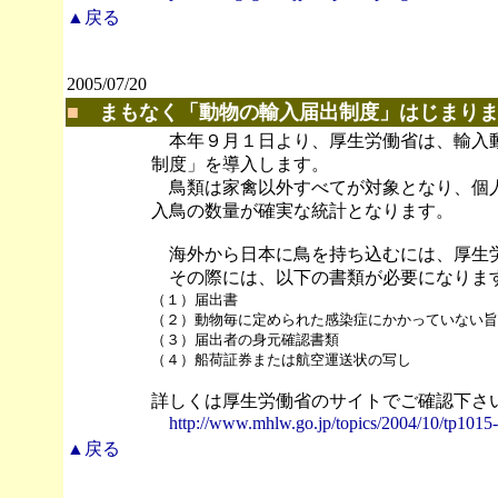
▲戻る
2005/07/20
■
まもなく「動物の輸入届出制度」はじまり
本年９月１日より、厚生労働省は、輸入動
制度」を導入します。
鳥類は家禽以外すべてが対象となり、個人
入鳥の数量が確実な統計となります。
海外から日本に鳥を持ち込むには、厚生労
その際には、以下の書類が必要になりま
（１）届出書
（２）動物毎に定められた感染症にかかっていない旨
（３）届出者の身元確認書類
（４）船荷証券または航空運送状の写し
詳しくは厚生労働省のサイトでご確認下さ
http://www.mhlw.go.jp/topics/2004/10/tp1015-
▲戻る