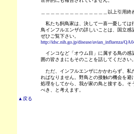
世界的にも報告されていません。
＿＿＿＿＿＿＿＿＿＿＿＿＿＿以上引用終
私たち飼鳥家は、決して一喜一憂しては行
鳥インフルエンザの詳しいことは、国立感
ぜひご覧下さい。
http://idsc.nih.go.jp/disease/avian_influenza/QA
インコなど「オウム目」に属する鳥の感染
囲の皆さまにもそのことを話してください
ただ、インフルエンザにかかわらず、私た
ればなりません。野鳥との接触の機会を避
処理をしてから、我が家の鳥と接する。そ
べき、と考えます。
▲戻る